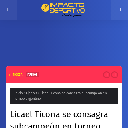
TICKER
FÚTBOL
Campeonato de Primera ‘A’ de Montero cobra fuerza
Inicio
Ajedrez
Licael Ticona se consagra subcampeón en
torneo argentino
Licael Ticona se consagra
subcampeón en torneo