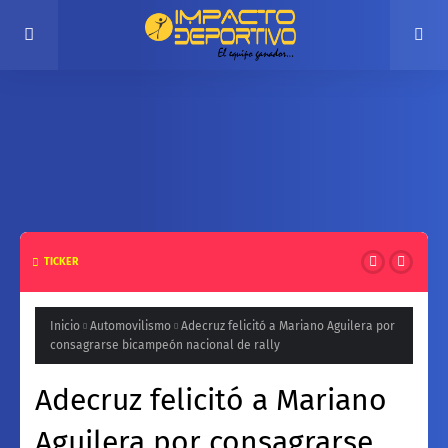
TICKER
FÚTBOL
Real Mangales conquistó la Copa Ismael Céspedes tras
una dramática definición por penales
Inicio
Automovilismo
Adecruz felicitó a Mariano Aguilera por
consagrarse bicampeón nacional de rally
Adecruz felicitó a Mariano
Aguilera por consagrarse