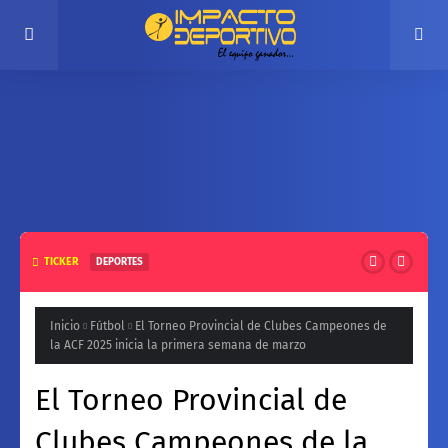
TICKER
DEPORTES
El Círculo de Periodistas Deportivos de Montero renueva
su dirigencia y reafirma su compromiso con el deporte
Inicio
Fútbol
El Torneo Provincial de Clubes Campeones de
la ACF 2025 inicia la primera semana de marzo
en su aniversario 27
El Torneo Provincial de
Clubes Campeones de la